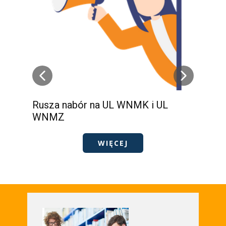
Rusza nabór na UL WNMK i UL
Sy
WNMZ
me
WIĘCEJ