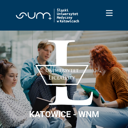
Start
WNM Katowice
WNM Zabrze
WNF Sosnowiec
WNOZ Katowice
WZP Bytom
KATOWICE - WNM