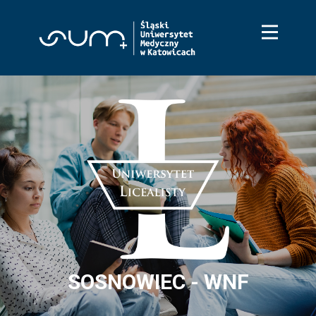
Start
WNM Katowice
WNM Zabrze
WNF Sosnowiec
WNOZ Katowice
WZP Bytom
SOSNOWIEC - WNF