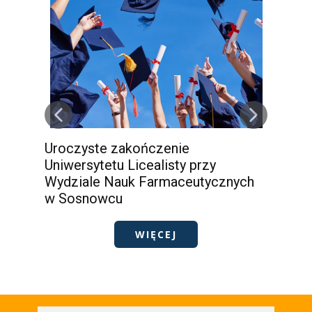
Uroczyste zakończenie
Eg
Uniwersytetu Licealisty przy
30
Wydziale Nauk Farmaceutycznych
w Sosnowcu
WIĘCEJ