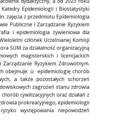
acownik dydaktyczny, a od 2023 roku
Katedry Epidemiologii i Biostatystyki
n. zajęcia z przedmiotu Epidemiologia
owie Publiczne i Zarządzanie Ryzykiem
fia i epidemiologia żywieniowa dla
ieloletni członek Uczelnianej Komisji
tora SUM za działalność organizacyjną
owych magisterskich i licencjackich
 i Zarządzanie Ryzykiem Zdrowotnym.
ch obejmuje:
ü
epidemiologię chorób
ych, a także pozostałych schorzeń
rodowiskowych zagrożeń stanu zdrowia
chorób cywilizacyjnych oraz działań z
zdrowia prokreacyjnego, epidemiologii
 ryzyko występowania niepowodzeń