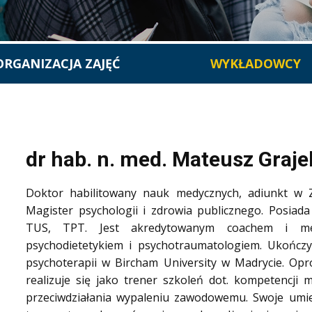
ORGANIZACJA ZAJĘĆ
WYKŁADOWCY
d
r hab. n. med. Mateusz Graje
Doktor habilitowany nauk medycznych, adiunkt w 
Magister psychologii i zdrowia publicznego. Posiada
TUS, TPT. Jest akredytowanym coachem i m
psychodietetykiem i psychotraumatologiem. Ukończył
psychoterapii w Bircham University w Madrycie. Opró
realizuje się jako trener szkoleń dot. kompetencji 
przeciwdziałania wypaleniu zawodowemu. Swoje umiej