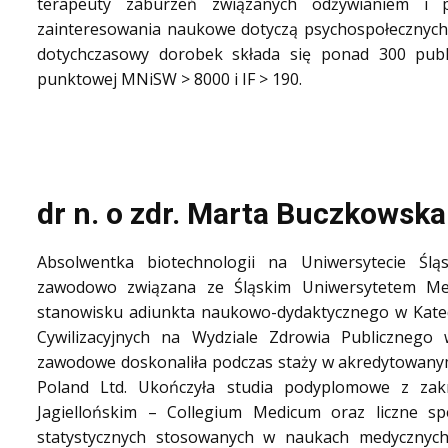
terapeuty zaburzeń związanych odżywianiem i 
zainteresowania naukowe dotyczą psychospołecznyc
dotychczasowy dorobek składa się ponad 300 publi
punktowej MNiSW > 8000 i IF > 190.
dr n. o zdr. Marta Buczkowska
Absolwentka biotechnologii na Uniwersytecie Ś
zawodowo związana ze Śląskim Uniwersytetem Me
stanowisku adiunkta naukowo-dydaktycznego w Kate
Cywilizacyjnych na Wydziale Zdrowia Publicznego 
zawodowe doskonaliła podczas staży w akredytowanym
Poland Ltd. Ukończyła studia podyplomowe z zakr
Jagiellońskim – Collegium Medicum oraz liczne sp
statystycznych stosowanych w naukach medycznych