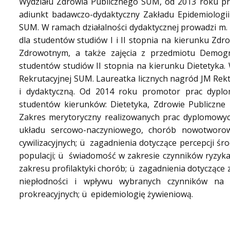
Wydziału Zdrowia Publicznego SUM, od 2013 roku pr
adiunkt badawczo-dydaktyczny Zakładu Epidemiologii 
SUM. W ramach działalności dydaktycznej prowadzi m. i
dla studentów studiów I i II stopnia na kierunku Zdr
Zdrowotnym, a także zajęcia z przedmiotu Demogra
studentów studiów II stopnia na kierunku Dietetyka. W
Rekrutacyjnej SUM. Laureatka licznych nagród JM Rek
i dydaktyczną. Od 2014 roku promotor prac dyplom
studentów kierunków: Dietetyka, Zdrowie Publiczne
Zakres merytoryczny realizowanych prac dyplomowy
układu sercowo-naczyniowego, chorób nowotworow
cywilizacyjnych;
ü
zagadnienia dotyczące percepcji ś
populacji;
ü
świadomość w zakresie czynników ryzyka 
zakresu profilaktyki chorób;
ü
zagadnienia dotyczące 
niepłodności i wpływu wybranych czynników na
prokreacyjnych;
ü
epidemiologię żywieniową.