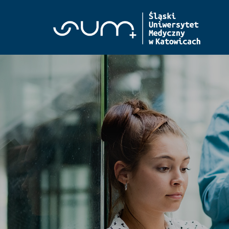
Start
WNM Katowice
WNM Zabrze
WNF Sosnowiec
WNOZ Katowice
WZP Bytom