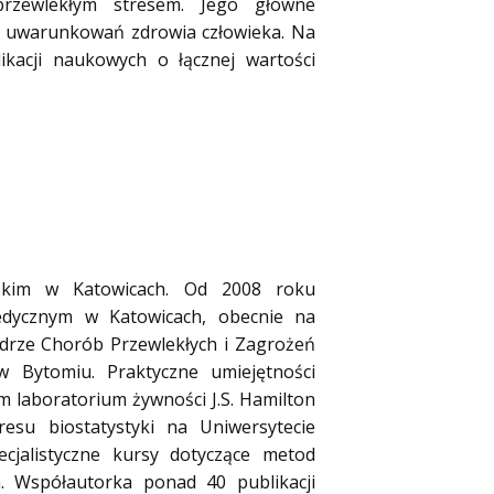
przewlekłym stresem. Jego główne
h uwarunkowań zdrowia człowieka. Na
kacji naukowych o łącznej wartości
ląskim w Katowicach. Od 2008 roku
dycznym w Katowicach, obecnie na
drze Chorób Przewlekłych i Zagrożeń
w Bytomiu. Praktyczne umiejętności
 laboratorium żywności J.S. Hamilton
esu biostatystyki na Uniwersytecie
ecjalistyczne kursy dotyczące metod
. Współautorka ponad 40 publikacji